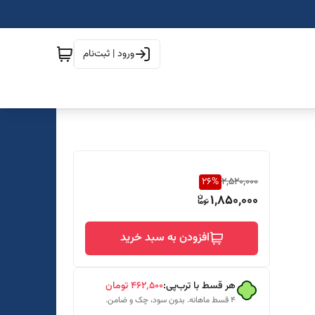
ورود | ثبت‌نام
26
%
2,520,000
1,850,000
افزودن به سبد خرید
هر قسط با ترب‌پی:
۴۶۲٬۵۰۰
تومان
۴ قسط ماهانه. بدون سود، چک و ضامن.