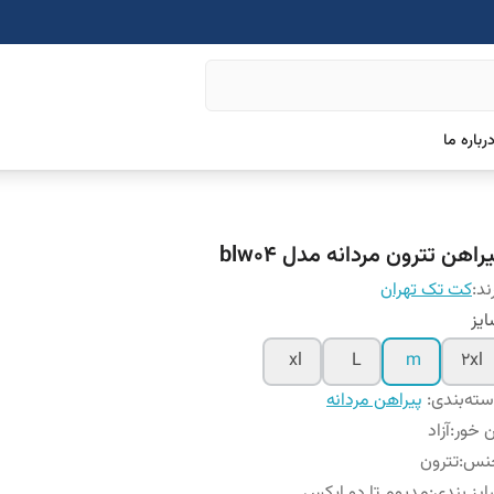
رباره ما
راهن تترون مردانه مدل blw04
ند:
کت تک تهران
یز
xl
L
m
2xl
ته‌بندی
:
پیراهن مردانه
 خور
:
آزاد
نس
:
تترون
یز بندی
:
مدیوم تا دو ایکس