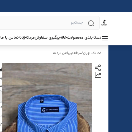
دسته‌بندی محصولات
خانه
پیگیری سفارش
مردانه
زنانه
تماس با ما
د
کت تک تهران
/
مردانه
/
پیراهن مردانه
پی
بر
سا
دس
تن
ج
سا