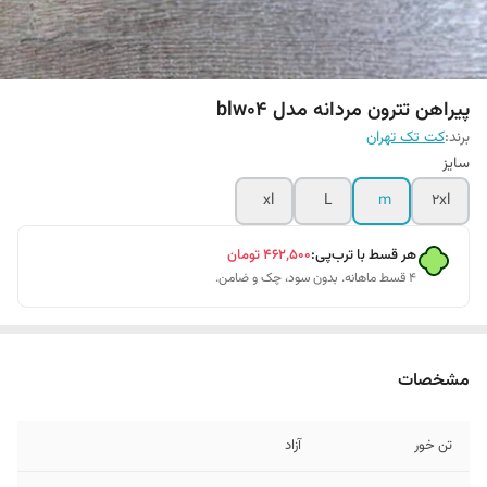
پیراهن تترون مردانه مدل blw04
برند:
کت تک تهران
سایز
xl
L
m
2xl
هر قسط با ترب‌پی:
۴۶۲٬۵۰۰
تومان
۴ قسط ماهانه. بدون سود، چک و ضامن.
مشخصات
تن خور
آزاد