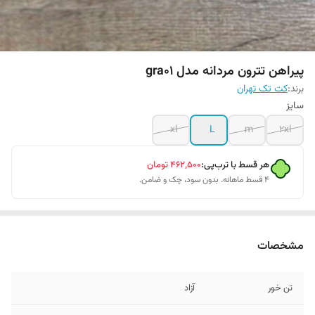
پیراهن تترون مردانه مدل gra01
برند:
کت تک تهران
سایز
xl
L
m
2xl
هر قسط با ترب‌پی:
۴۶۲٬۵۰۰
تومان
۴ قسط ماهانه. بدون سود، چک و ضامن.
مشخصات
تن خور
آزاد