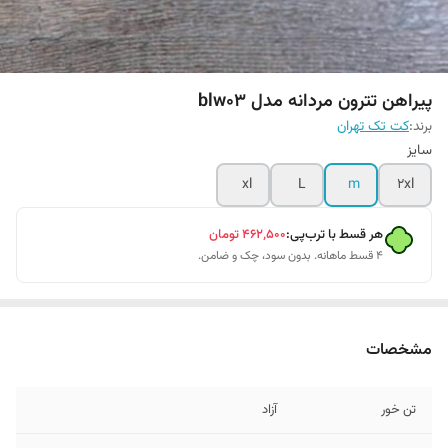
پیراهن تترون مردانه مدل blw03
برند:
کت تک تهران
سایز
xl
L
m
2xl
هر قسط با ترب‌پی:
۴۶۲٬۵۰۰
تومان
۴ قسط ماهانه. بدون سود، چک و ضامن.
مشخصات
تن خور
آزاد