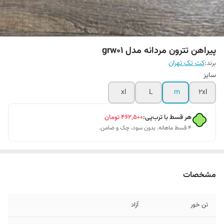
پیراهن تترون مردانه مدل grw01
برند:
کت تک تهران
سایز
xl
L
m
2xl
هر قسط با ترب‌پی:
۴۶۲٬۵۰۰
تومان
۴ قسط ماهانه. بدون سود، چک و ضامن.
مشخصات
تن خور
آزاد