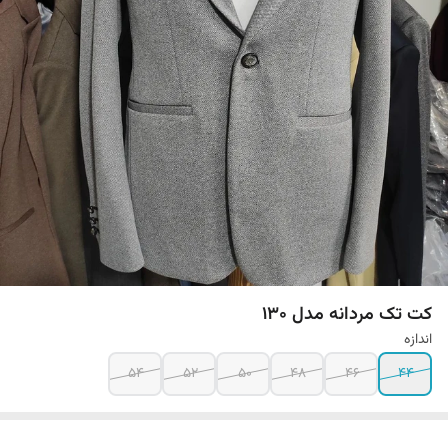
کت تک مردانه مدل 130
اندازه
54
52
50
48
46
44