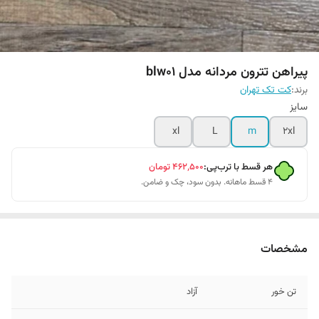
پیراهن تترون مردانه مدل blw01
برند:
کت تک تهران
سایز
xl
L
m
2xl
هر قسط با ترب‌پی:
۴۶۲٬۵۰۰
تومان
۴ قسط ماهانه. بدون سود، چک و ضامن.
مشخصات
تن خور
آزاد