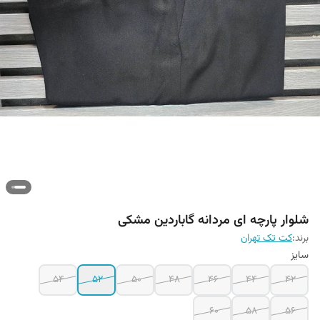
شلوار پارچه ای مردانه گاباردین مشکی
برند:
کت تک تهران
سایز
54
52
50
48
46
44
42
60
58
56