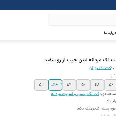
رباره ما
ت تک مردانه لینن جیب از رو سفید
ند:
کت تک تهران
دازه
۵۲
۴۶
۵۴
۵۰
۴۸
۵۶
ته‌بندی
:
کت تک رسمی و اسپرت مردانه
اپ
:
6
حوه بسته شدن
:
تک دکمه
نس
:
لینن