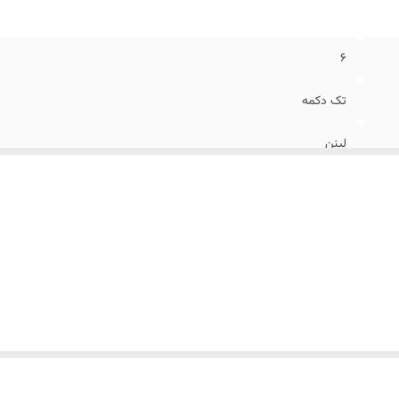
6
تک دکمه
لینن
سفید
ساده
۴۶ الی56