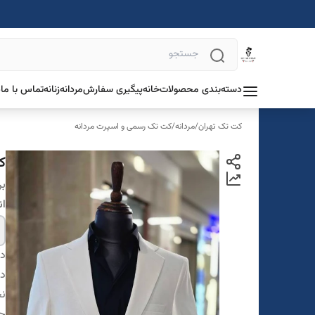
دسته‌بندی محصولات
خانه
پیگیری سفارش
مردانه
زنانه
تماس با ما
د
کت تک تهران
/
مردانه
/
کت تک رسمی و اسپرت مردانه
ک
بر
ان
دس
در
ن
ج