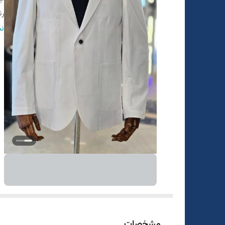
ر
ط
نم
سا
مشخصات