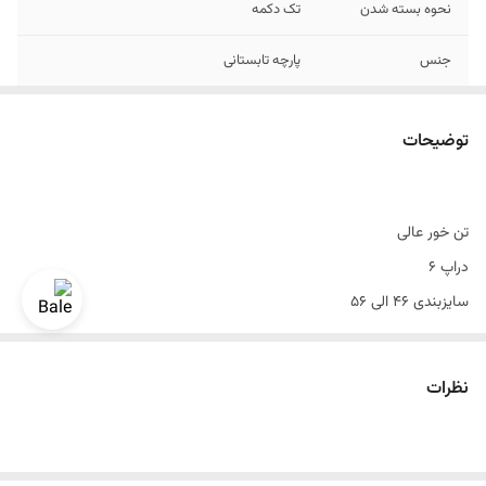
نحوه بسته شدن
تک دکمه
جنس
پارچه تابستانی
رنگ
سبز
توضیحات
طرح
افکت دار محو
سایز بندی
۴۶ الی56
تن خور عالی
دراپ ۶
سایزبندی ۴۶ الی ۵۶
رنگ بندی داره
سایزبندی استاندارد
نظرات
یک الی دو درجه تفاوت رنگ درنظر گرفته شود
برای تعیین سایز به واتساپ پیام بدید