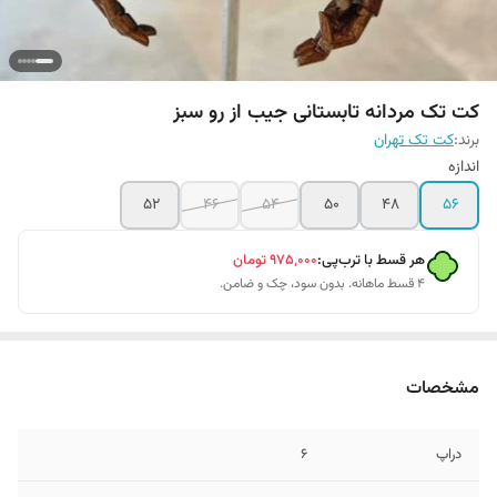
کت تک مردانه تابستانی جیب از رو سبز
برند:
کت تک تهران
اندازه
۵۲
۴۶
۵۴
۵۰
۴۸
۵۶
هر قسط با ترب‌پی:
۹۷۵٬۰۰۰
تومان
۴ قسط ماهانه. بدون سود، چک و ضامن.
مشخصات
دراپ
6