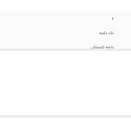
6
تک دکمه
پارچه تابستانی
خاکی
افکت دار محو
۴۶ الی56