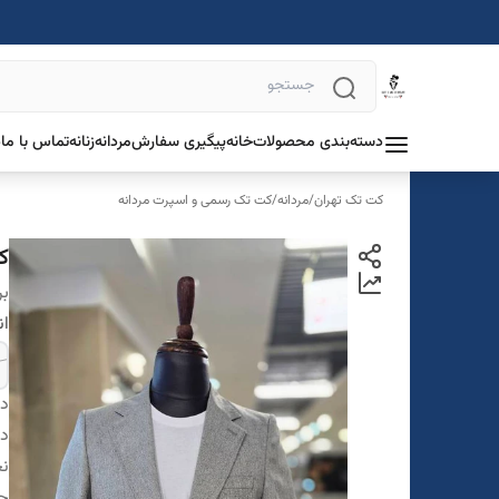
دسته‌بندی محصولات
خانه
پیگیری سفارش
مردانه
زنانه
تماس با ما
د
کت تک تهران
/
مردانه
/
کت تک رسمی و اسپرت مردانه
ک
بر
ان
دس
در
ن
ج