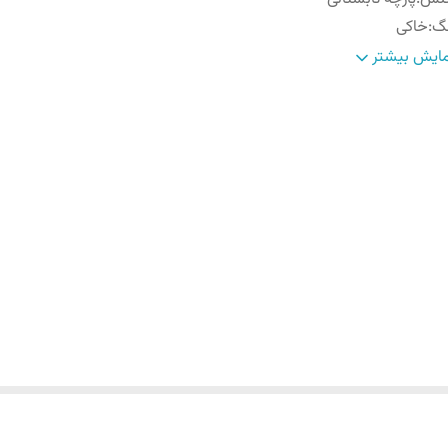
نگ
:
خاکی
رح
:
افکت دار محو
ایش بیشتر
یز بندی
:
۴۶ الی56