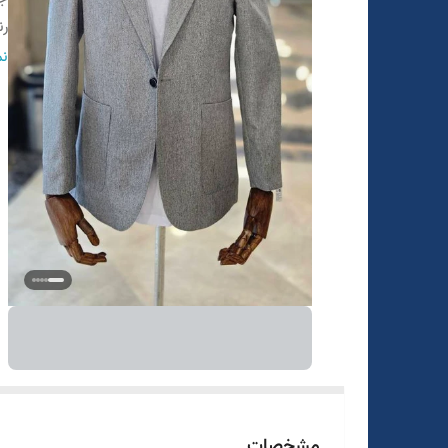
ر
ط
نم
سا
مشخصات