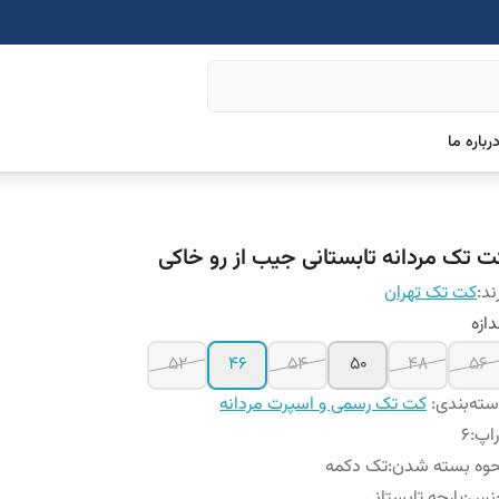
رباره ما
ت تک مردانه تابستانی جیب از رو خاکی
ند:
کت تک تهران
دازه
۵۲
۴۶
۵۴
۵۰
۴۸
۵۶
ته‌بندی
:
کت تک رسمی و اسپرت مردانه
اپ
:
6
حوه بسته شدن
:
تک دکمه
نس
:
پارچه تابستانی