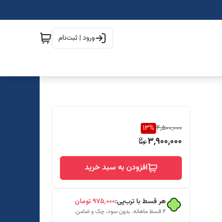
ورود | ثبت‌نام
13
%
4,500,000
3,900,000
افزودن به سبد خرید
هر قسط با ترب‌پی:
۹۷۵٬۰۰۰
تومان
۴ قسط ماهانه. بدون سود، چک و ضامن.