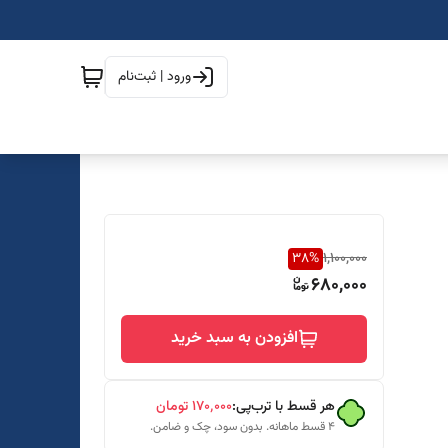
ورود | ثبت‌نام
38
%
1,100,000
680,000
افزودن به سبد خرید
هر قسط با ترب‌پی:
۱۷۰٬۰۰۰
تومان
۴ قسط ماهانه. بدون سود، چک و ضامن.