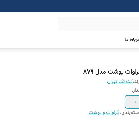
رباره ما
راوات پوشت مدل 879
ند:
کت تک تهران
دازه
1
ته‌بندی
:
کراوات و پوشت