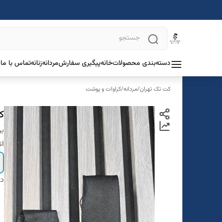
دسته‌بندی محصولات
خانه
پیگیری سفارش
مردانه
زنانه
تماس با ما
د
کت تک تهران
/
مردانه
/
کراوات و پوشت
ک
بر
ان
دس