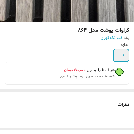
کراوات پوشت مدل 864
برند:
کت تک تهران
اندازه
1
هر قسط با ترب‌پی:
۱۷۰٬۰۰۰
تومان
۴ قسط ماهانه. بدون سود، چک و ضامن.
نظرات