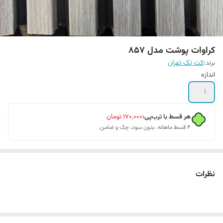
کراوات پوشت مدل 857
برند:
کت تک تهران
اندازه
1
هر قسط با ترب‌پی:
۱۷۰٬۰۰۰
تومان
۴ قسط ماهانه. بدون سود، چک و ضامن.
نظرات