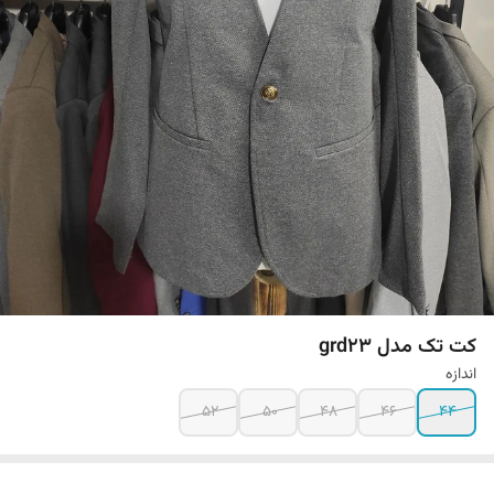
کت تک مدل grd23
اندازه
52
50
48
46
44