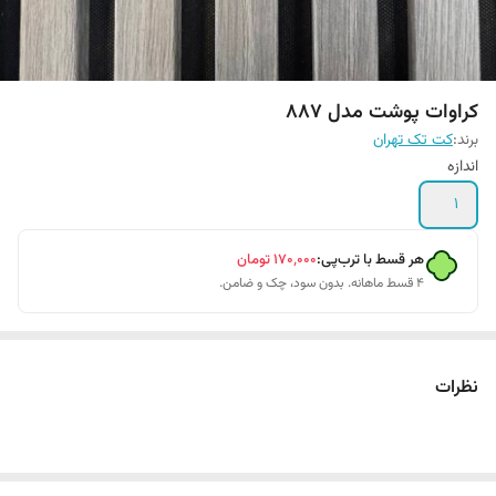
کراوات پوشت مدل 887
برند:
کت تک تهران
اندازه
1
هر قسط با ترب‌پی:
۱۷۰٬۰۰۰
تومان
۴ قسط ماهانه. بدون سود، چک و ضامن.
نظرات