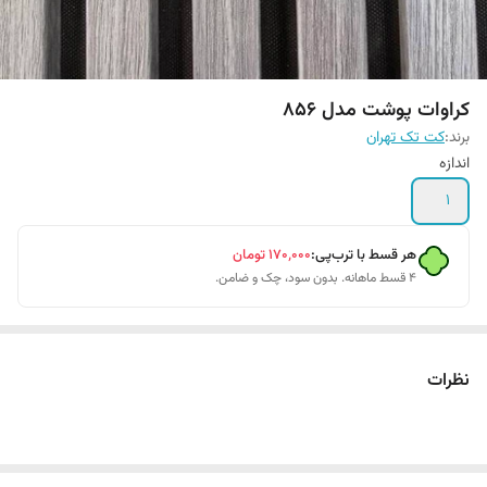
کراوات پوشت مدل 856
برند:
کت تک تهران
اندازه
1
هر قسط با ترب‌پی:
۱۷۰٬۰۰۰
تومان
۴ قسط ماهانه. بدون سود، چک و ضامن.
نظرات