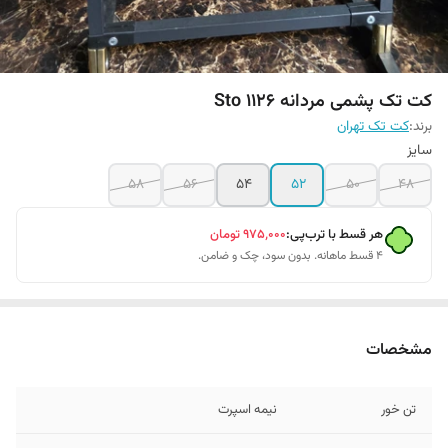
کت تک پشمی مردانه Sto 1126
برند:
کت تک تهران
سایز
58
56
54
52
50
48
هر قسط با ترب‌پی:
۹۷۵٬۰۰۰
تومان
۴ قسط ماهانه. بدون سود، چک و ضامن.
مشخصات
تن خور
نیمه اسپرت