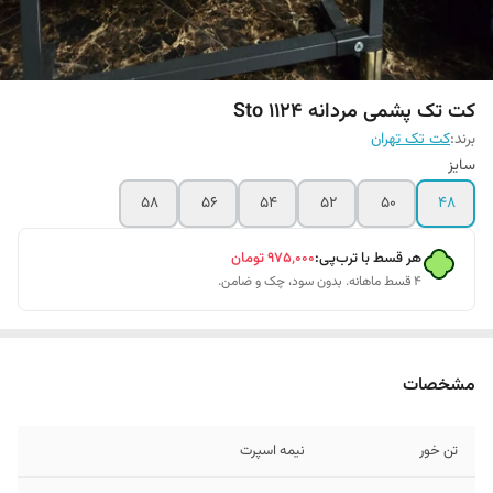
کت تک پشمی مردانه Sto 1124
برند:
کت تک تهران
سایز
58
56
54
52
50
48
هر قسط با ترب‌پی:
۹۷۵٬۰۰۰
تومان
۴ قسط ماهانه. بدون سود، چک و ضامن.
مشخصات
تن خور
نیمه اسپرت