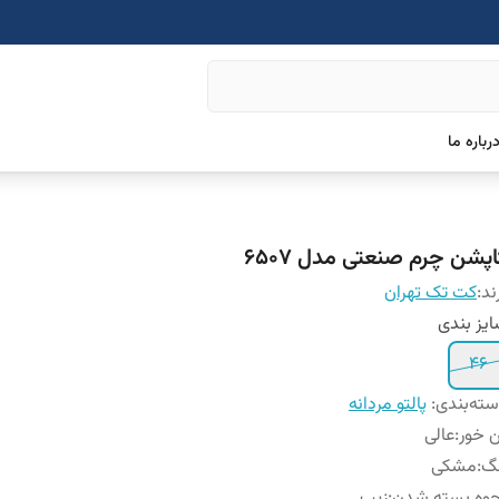
رباره ما
اپشن چرم صنعتی مدل 6507
ند:
کت تک تهران
یز بندی
46
ته‌بندی
:
پالتو مردانه
 خور
:
عالی
نگ
:
مشکی
حوه بسته شدن
:
زیپ