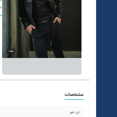
ج
ط
نم
مشخصات
تن خور