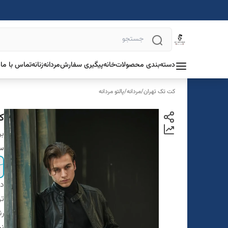
دسته‌بندی محصولات
خانه
پیگیری سفارش
مردانه
زنانه
تماس با ما
د
کت تک تهران
/
مردانه
/
پالتو مردانه
ک
بر
سا
دس
تن
ر
ن