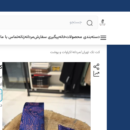
دسته‌بندی محصولات
خانه
پیگیری سفارش
مردانه
زنانه
تماس با ما
د
کت تک تهران
/
مردانه
/
کراوات و پوشت
ک
بر
ان
دس