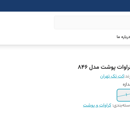
رباره ما
راوات پوشت مدل 846
ند:
کت تک تهران
دازه
1
ته‌بندی
:
کراوات و پوشت