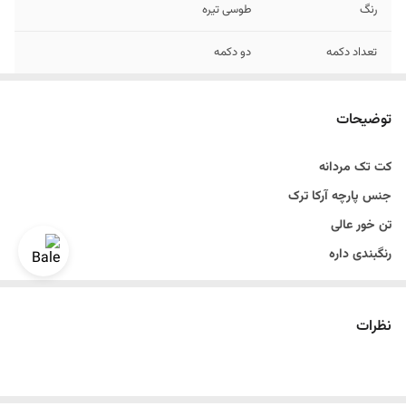
رنگ
طوسی تیره
تعداد دکمه
دو دکمه
طرح
برفکی
توضیحات
قواره
اسلیم فیت و اندامی
کت تک مردانه
قد
تا روی باسن
جنس پارچه آرکا ترک
موارد استفاده
مناسب مهمانی و رسمی و اسپرت
تن خور عالی
رنگبندی داره
سایزبندی ۴۶ الی ۵۶
دراپ ۶
نظرات
سایزبندی استاندارد
دو دکمه
رنگ طوسی روشن