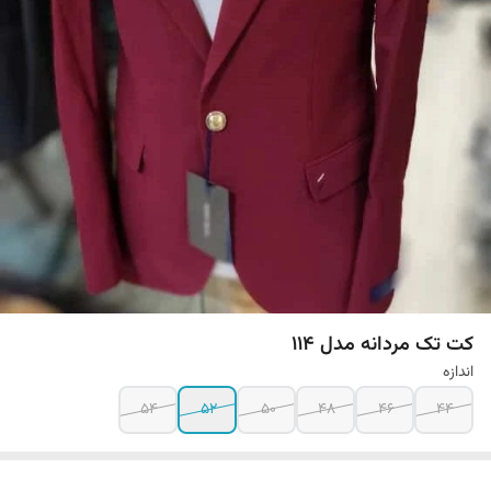
کت تک مردانه مدل 114
اندازه
54
52
50
48
46
44