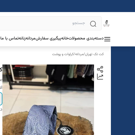
دسته‌بندی محصولات
خانه
پیگیری سفارش
مردانه
زنانه
تماس با ما
د
کت تک تهران
/
مردانه
/
کراوات و پوشت
ک
بر
ان
دس