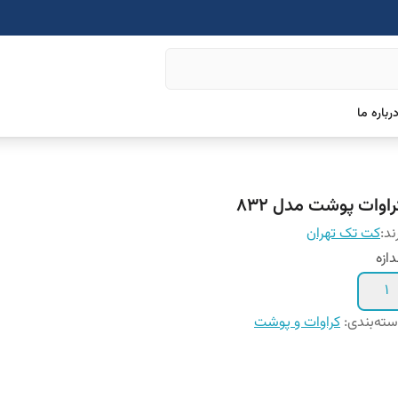
رباره ما
راوات پوشت مدل 832
ند:
کت تک تهران
دازه
1
ته‌بندی
:
کراوات و پوشت