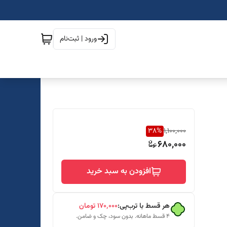
ورود | ثبت‌نام
38
%
1,100,000
680,000
افزودن به سبد خرید
هر قسط با ترب‌پی:
۱۷۰٬۰۰۰
تومان
۴ قسط ماهانه. بدون سود، چک و ضامن.