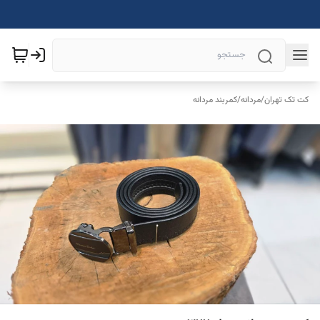
کت تک تهران
/
مردانه
/
کمربند مردانه