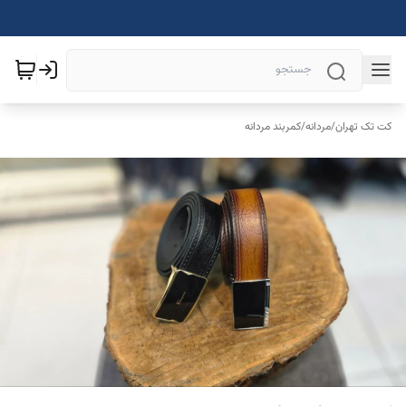
کت تک تهران
/
مردانه
/
کمربند مردانه