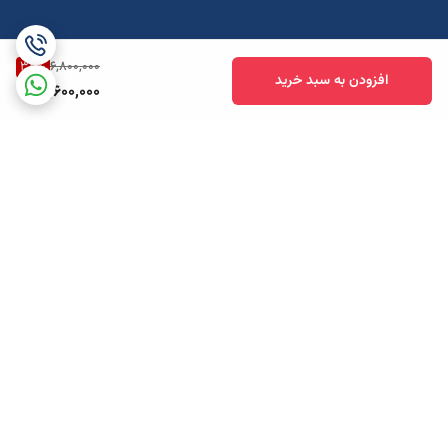
32
%
6,800,000
افزودن به سبد خرید
4,600,000
برگشت به بالا