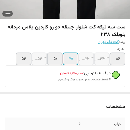
ست سه تیکه کت شلوار جلیقه دو رو کاردین پلاس مردانه
بلوبلک 238
برند:
کت تک تهران
اندازه
54
52
50
48
46
44
۵۶
هر قسط با ترب‌پی:
۱٬۱۵۰٬۰۰۰
تومان
۴ قسط ماهانه. بدون سود، چک و ضامن.
مشخصات
دراپ
6