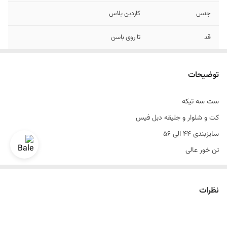
جنس
کاردین پلاس
قد
تا روی باسن
تن خور
عالی
توضیحات
قواره
اندامی و اسلیم فیت
ست سه تیکه
رنگ
بلو بلک
کت و شلوار و جليقه دبل فیس
سایزبندی
۴۴ الی 56
سایزبندی ۴۴ الی ۵۶
تن خور عالی
جلیقه
دو رو
قواره اندامی و اسلیم فیت
سایزبندی استاندارد
نظرات
قد تا روی باسن
دراپ۶