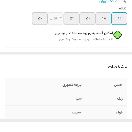
برند:
کت تک تهران
اندازه
56
54
52
50
48
46
امکان قسط‌بندی برحسب اعتبار ترب‌پی
۴ قسط ماهانه. بدون سود، چک و ضامن.
مشخصات
جنس
پارچه مطهری
رنگ
سبز
قواره
اسپرت
قد
تا روی باسن