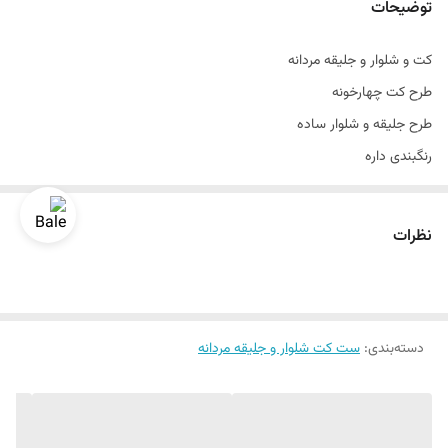
توضیحات
سایزبندی
۴۶ الی ۵۶
کت و شلوار و جلیقه مردانه
دراپ
دراپ ۶
طرح کت چهارخونه
تن خور
عالی
طرح جلیقه و شلوار ساده
رنگبندی داره
رنگ سبز
سایزبندی ۴۶ الی ۵۶
نظرات
تن خور عالی
قواره اسپرت
دراپ ۶
دسته‌بندی
:
سایزبندی استاندارد
ست کت شلوار و جلیقه مردانه
قد تا روی باسن
جنس پارچه مطهری
یک‌الی دو درجه تفاوت رنگ در نظر گرفته شود