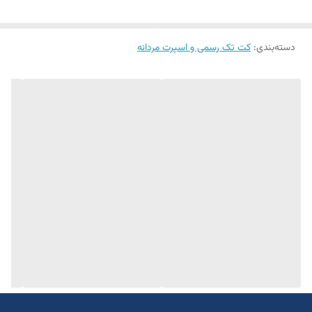
۲رنگ
دو چاک
دسته‌بندی
:
کت تک رسمی و اسپرت مردانه
یک الی دو درجه تفاوت رنگ درنظر گرفته شود
برای تعیین سایز به واتساپ پیام بدید