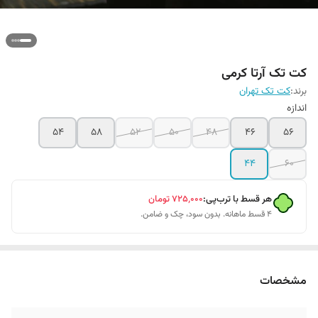
کت تک آرتا کرمی
برند:
کت تک تهران
اندازه
۵۴
۵۸
52
50
48
46
۵۶
44
۶۰
هر قسط با ترب‌پی:
۷۲۵٬۰۰۰
تومان
۴ قسط ماهانه. بدون سود، چک و ضامن.
مشخصات