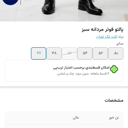
پالتو فوتر مردانه سبز
برند:
کت تک تهران
سایز
۴۶
۴۸
56
54
52
50
امکان قسط‌بندی برحسب اعتبار ترب‌پی
۴ قسط ماهانه. بدون سود، چک و ضامن.
مشخصات
تن خور
عالی