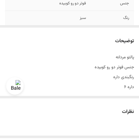
جنس
فوتر دو رو کوبیده
رنگ
سبز
سایز بندی
۴۶ الی ۵۶
توضیحات
قد
90
پالتو مردانه
دراپ
شش
جنس فوتر دو رو کوبیده
قواره
اسلیم فیت و اندامی
رنگبندی داره
داره ۶
رنگ سبز
قواره اسلیم فیت و اندامی
نظرات
سایزبندی استاندارد
قد ۹۰
سایزبندی ۴۶ الی ۵۶