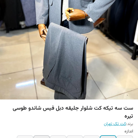
ست سه تیکه کت شلوار جلیقه دبل فیس شاندو طوسی
تیره
برند:
کت تک تهران
اندازه