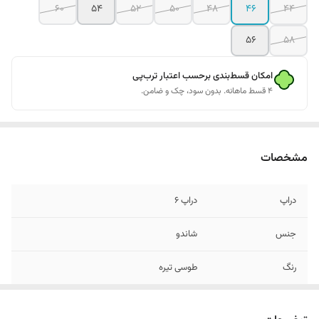
60
54
52
50
48
46
44
56
58
امکان قسط‌بندی برحسب اعتبار ترب‌پی
۴ قسط ماهانه. بدون سود، چک و ضامن.
مشخصات
دراپ
دراپ ۶
جنس
شاندو
رنگ
طوسی تیره
قواره
اندامی و اسلیم فیت