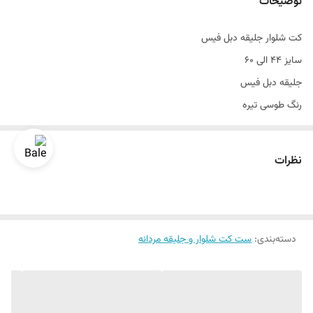
توضیحات
طرح
ساده
کت شلوار جليقه دبل فیس
تن خور
عالی
سایز ۴۴ الی ۶۰
جلیقه
دبل فیس
جليقه دبل فیس
رنگ طوسی تیره
قواره اندامی و اسلیم فیت
سایزبندی استاندارد
نظرات
دراپ۶
رنگبندی داره
تن خور عالی
دسته‌بندی
:
ست کت شلوار و جلیقه مردانه
یک الی دو درجه تفاوت رنگ در نظر گرفته شود
برای تعیین سایز به واتساپ پیام بدید