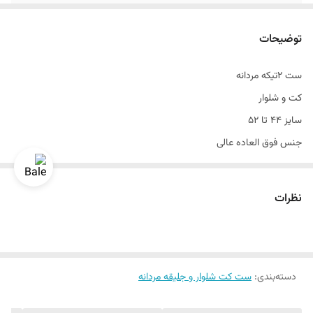
قواره
اسلیم فیت و اندامی
توضیحات
طرح
ساده
ست ۲تیکه مردانه
سایزبندی
۴۶ الی ۵۶
کت و شلوار
دراپ
۶
سایز ۴۴ تا ۵۲
جنس فوق العاده عالی
تن خور
عالی
تن خور بی نظیر و جذب
نظرات
دسته‌بندی
:
ست کت شلوار و جلیقه مردانه