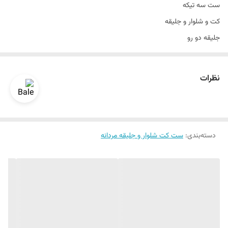
ست سه تیکه
تن خور
عالی
کت و شلوار و جلیقه
جلیقه دو رو
جلیقه
دو رو
جنس کاردین پلاس
سایزبندی 44 الی 56
نظرات
تن خور عالی
دراپ 6
سایزبندی استاندارد
دسته‌بندی
:
قواره اسلیم فیتگ
ست کت شلوار و جلیقه مردانه
رنگ بندی داره
طرح ساده
یک الی دو درجه تفاوت رنگ در نظر گرفته شود
برای تعیین سایز به واتساپ پیام بدید