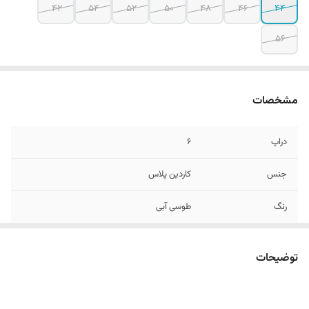
۴۲
54
52
50
48
46
44
56
مشخصات
دراپ
6
جنس
کاردین پلاس
رنگ
طوسی آبی
قواره
اسلیم فیت و اندامی
توضیحات
طرح
ساده
سایزبندی
44 الی 56