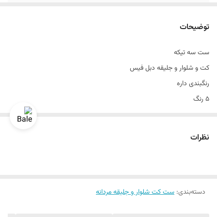
قواره
اسلیم فیت و اندامی
توضیحات
طرح
ساده
ست سه تیکه
تن خور
عالی
کت و شلوار و جلیقه دبل فیس
دراپ
۶
رنگبندی داره
۵ رنگ
سایزبندی
۴۶ الی ۵۶
سبز
طرح ساده
نظرات
جنس اسکاچی
سایزبندی ۴۶ الی ۵۶
دراپ ۶
دسته‌بندی
تن خور عالی
:
ست کت شلوار و جلیقه مردانه
قواره اسلیم فیت و اندامی