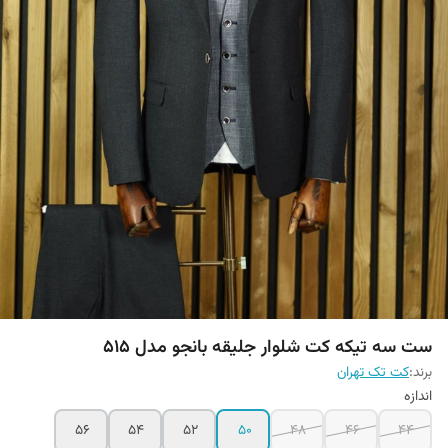
ست سه تیکه کت شلوار جلیقه بانجو مدل 515
برند:
کت تک تهران
اندازه
56
54
52
50
48
46
44