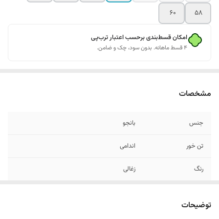
60
58
امکان قسط‌بندی برحسب اعتبار ترب‌پی
۴ قسط ماهانه. بدون سود، چک و ضامن.
مشخصات
جنس
بانجو
تن خور
اندامی
رنگ
زغالی
دراپ
6
توضیحات
سایز
استاندارد