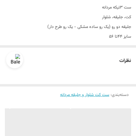
ست ۳تیکه مردانه
طرح
ساده مات
کت، جلیقه، شلوار
موارد استفاده
مهمانی اسپرت و رسمی
جلیقه دو رو (یک رو ساده مشکی - یک رو طرح دار)
سایز 44تا 56
جلیقه
دو رو
جنس فوق العاده عالی
نحوه بسته شدن
تک دکمه
پارچه بانجو
نظرات
تن خور بی نظیر
قواره اسلیم فیت و اندامی
طرح ساده
دسته‌بندی
:
ست کت شلوار و جلیقه مردانه
یک الی دو درجه تفاوت رنگ درنظر گرفته شود
برای تعیین سایز به واتساپ پیام بدید