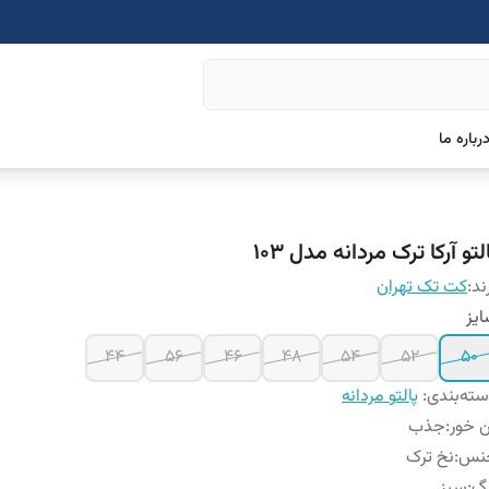
رباره ما
لتو آرکا ترک مردانه مدل 103
ند:
کت تک تهران
یز
۴۴
۵۶
46
48
54
52
50
ته‌بندی
:
پالتو مردانه
 خور
:
جذب
نس
:
نخ ترک
نگ
:
سبز