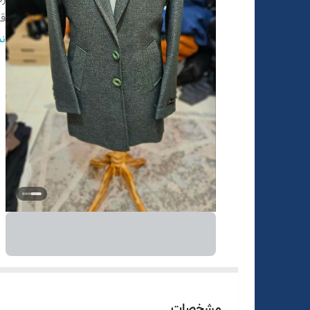
ق
در
نم
ن
مشخصات