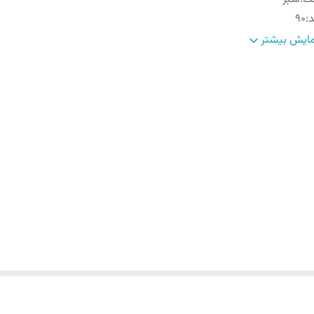
د
:
90
اپ
:
شش
ایش بیشتر
حوه بسته شدن
:
دکمه