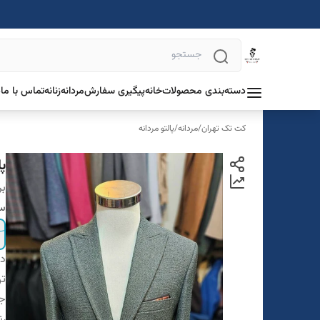
دسته‌بندی محصولات
خانه
پیگیری سفارش
مردانه
زنانه
تماس با ما
د
کت تک تهران
/
مردانه
/
پالتو مردانه
پا
بر
سا
دس
تن
ج
ر