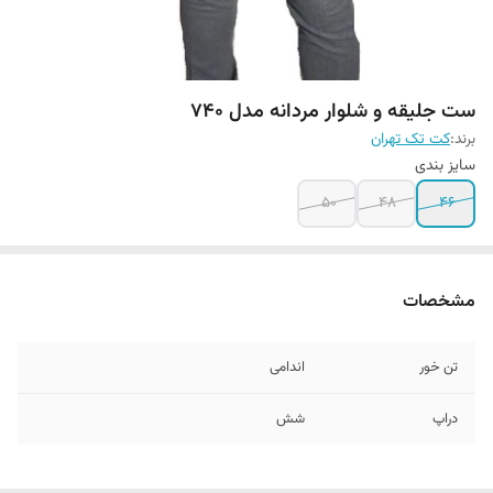
ست جلیقه و شلوار مردانه مدل 740
برند:
کت تک تهران
سایز بندی
۵۰
48
46
مشخصات
تن خور
اندامی
دراپ
شش