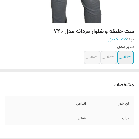
ست جلیقه و شلوار مردانه مدل 740
برند:
کت تک تهران
سایز بندی
۵۰
48
46
مشخصات
تن خور
اندامی
دراپ
شش