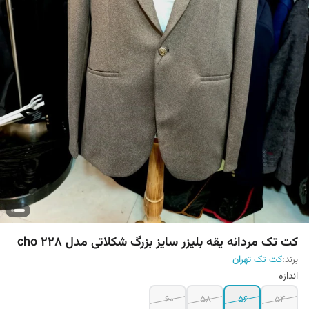
کت تک مردانه یقه بلیزر سایز بزرگ شکلاتی مدل cho 228
برند:
کت تک تهران
اندازه
60
58
56
54