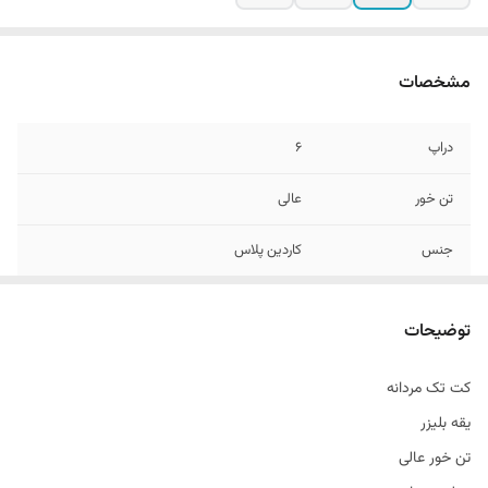
مشخصات
دراپ
6
تن خور
عالی
جنس
کاردین پلاس
قواره
اسلیم فیت و ادامی
توضیحات
نحوه بسته شدن
تک دکمه
کت تک مردانه
یقه بلیزر
تن خور عالی