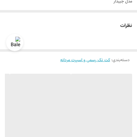
مدل جیبدار
سایزبندی استاندارد
نحوه بستن تک دکمه
نظرات
دراپ ۶
رنگبندی داره
سایز ۴۲ الی ۵۲
دسته‌بندی
:
قواره اسلیم فیت و اندامی
کت تک رسمی و اسپرت مردانه
یک الی دو درجه تفاوت رنگ در نظر گرفته شود
برای تعیین سایز به واتساپ پیام بدید