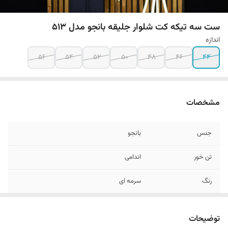
ست سه تیکه کت شلوار جلیقه بانجو مدل 513
اندازه
56
54
52
50
48
46
44
مشخصات
جنس
بانجو
تن خور
اندامی
رنگ
سرمه ای
دراپ
6
توضیحات