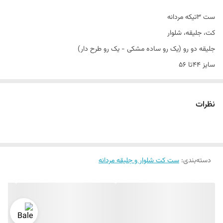
سایز
استاندارد
ست ۳تیکه مردانه
طرح
ساده مات
کت، جلیقه، شلوار
موارد استفاده
مهمانی اسپرت و رسمی
جلیقه دو رو (یک رو ساده مشکی - یک رو طرح دار)
سایز 44تا 56
جلیقه
دو رو
جنس فوق العاده عالی
نحوه بسته شدن
تک دکمه
پارچه بانجو
نظرات
تن خور بی نظیر
قواره آزاد و راسته
مناسب مهمانی٫ اسپرت و اداری
دسته‌بندی
:
ست کت شلوار و جلیقه مردانه