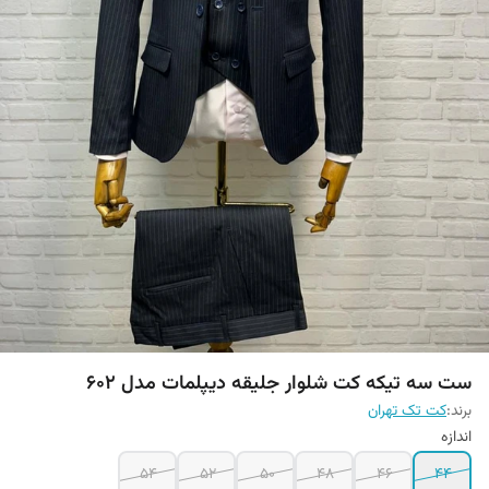
ست سه تیکه کت شلوار جلیقه دیپلمات مدل 602
برند:
کت تک تهران
اندازه
54
52
50
48
46
44