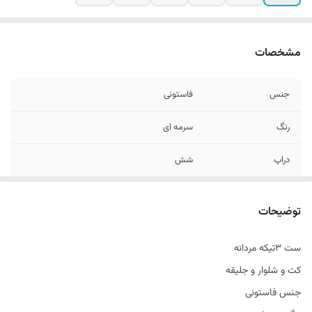
مشخصات
جنس
فاستونی
رنگ
سرمه ای
دراپ
شش
قواره
اسلیم فیت و اندامی
توضیحات
تن خور
عالی
ست ۳تیکه مردانه
قد
تا روی باسن
کت و شلوار و جليقه
جنس فاستونی