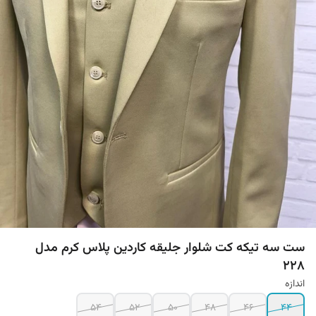
ست سه تیکه کت شلوار جلیقه کاردین پلاس کرم مدل
228
اندازه
54
52
50
48
46
44