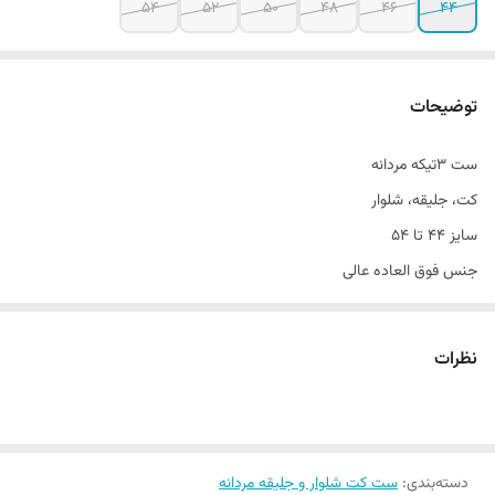
54
52
50
48
46
44
توضیحات
ست ۳تیکه مردانه
کت، جلیقه، شلوار
سایز ۴۴ تا ۵۴
جنس فوق العاده عالی
تن خور بی نظیر
قواره آزاد و راسته
نظرات
مناسب مهمانی٫ اسپرت و اداری
دسته‌بندی
:
ست کت شلوار و جلیقه مردانه