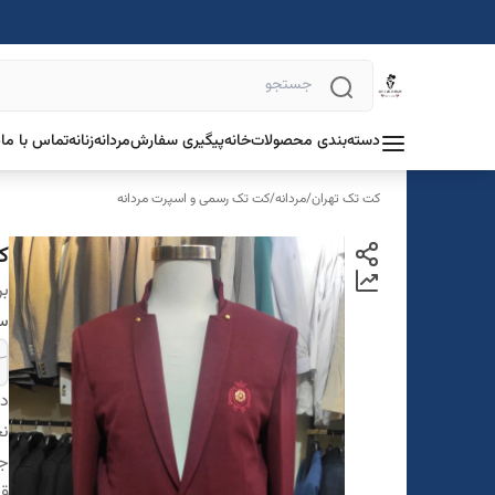
دسته‌بندی محصولات
خانه
پیگیری سفارش
مردانه
زنانه
تماس با ما
د
کت تک تهران
/
مردانه
/
کت تک رسمی و اسپرت مردانه
ک
بر
سا
دس
ن
ج
قو