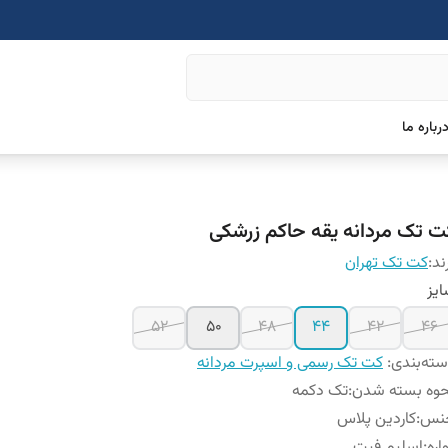
رباره ما
ت تک مردانه یقه حاکم زرشکی
ند:
کت تک تهران
یز
52
50
48
44
42
46
ته‌بندی
:
کت تک رسمی و اسپرت مردانه
حوه بسته شدن
:
تک دکمه
نس
:
کاردین پلاس
اره
:
اسلیم فیت