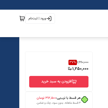
ورود | ثبت‌نام
37
%
1,990,000
1,250,000
افزودن به سبد خرید
هر قسط با ترب‌پی:
۳۱۲٬۵۰۰
تومان
۴ قسط ماهانه. بدون سود، چک و ضامن.