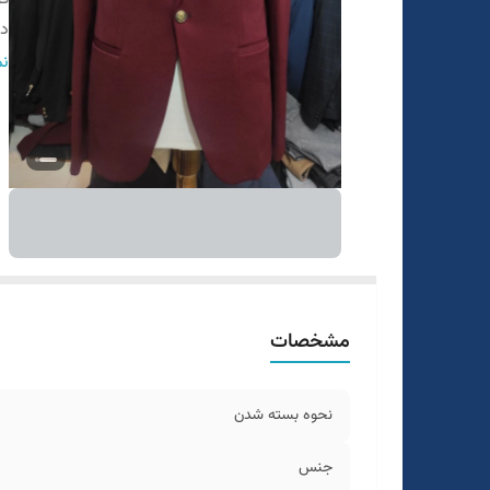
در
ق
نم
ط
تع
سا
مشخصات
نحوه بسته شدن
جنس