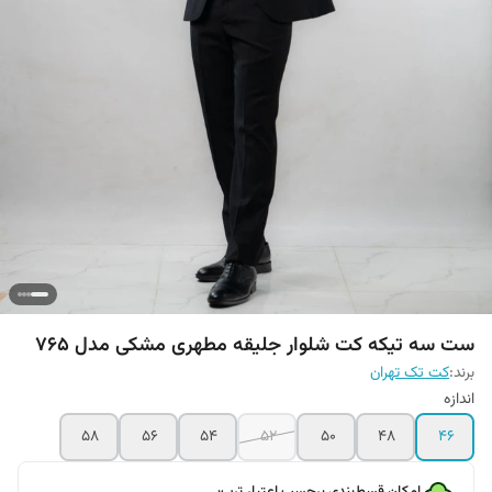
ست سه تیکه کت شلوار جلیقه مطهری مشکی مدل 765
برند:
کت تک تهران
اندازه
58
56
54
52
50
48
46