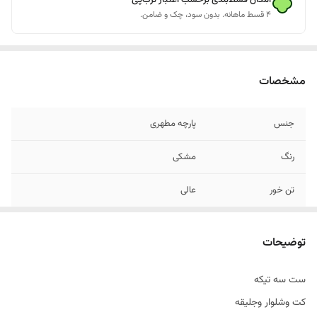
امکان قسط‌بندی برحسب اعتبار ترب‌پی
۴ قسط ماهانه. بدون سود، چک و ضامن.
مشخصات
جنس
پارچه مطهری
رنگ
مشکی
تن خور
عالی
دراپ
6
توضیحات
قواره
اسلیم فیت
ست سه تیکه
طرح
ساده
کت وشلوار وجلیقه