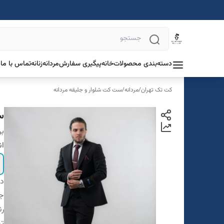
دسته‌بندی محصولات
خانه
پیگیری سفارش
مردانه
زنانه
تماس با ما
د
کت تک تهران
/
مردانه
/
ست کت شلوار و جلیقه مردانه
س
بر
ان
دس
ج
ر
تن