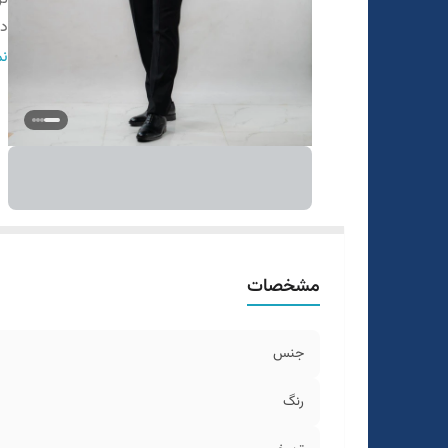
در
قو
نم
ط
سا
جل
مشخصات
جنس
رنگ