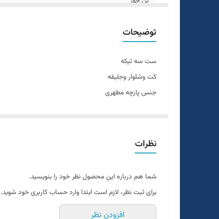
تن خور
دراپ
توضیحات
قواره
ست سه تیکه
طرح
کت وشلوار وجلیقه
جنس پارچه مطهری
سایزبندی
رنگبندی داره
جليقه
سایزبندی 46 الی 56
قواره اسلیم فیت و اندامی
نظرات
طرح ساده
دراپ6
شما هم درباره این محصول نظر خود را بنویسید.
سایزبندی استاندارد
برای ثبت نظر، لازم است ابتدا وارد حساب کاربری خود شوید.
تن خور عالی
افزودن نظر
یک الی دو درجه تفاوت رنگ در نظر گرفته شود