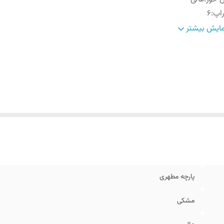
اپ
:
6
اره
:
اسلیم فیت
ایش بیشتر
رح
:
ساده
یزبندی
:
46 الی 56
يقه
:
تک رو
پارچه مطهری
مشکی