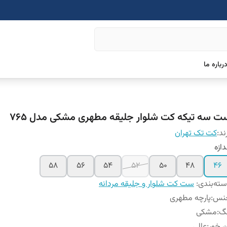
رباره ما
ت سه تیکه کت شلوار جلیقه مطهری مشکی مدل 765
ند:
کت تک تهران
دازه
58
56
54
52
50
48
46
ته‌بندی
:
ست کت شلوار و جلیقه مردانه
نس
:
پارچه مطهری
نگ
:
مشکی
 خور
:
عالی