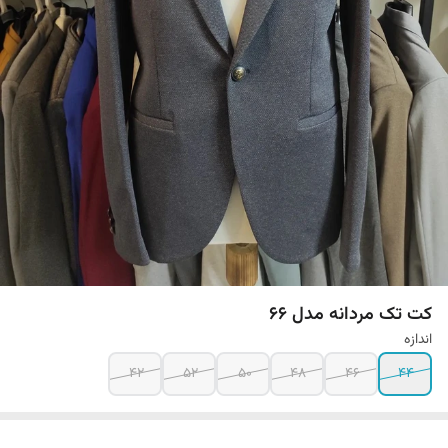
کت تک مردانه مدل 66
اندازه
42
52
50
48
46
44