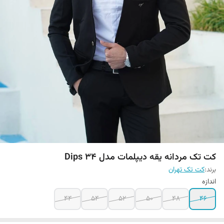
کت تک مردانه یقه دیپلمات مدل Dips 34
برند:
کت تک تهران
اندازه
44
54
52
50
48
46