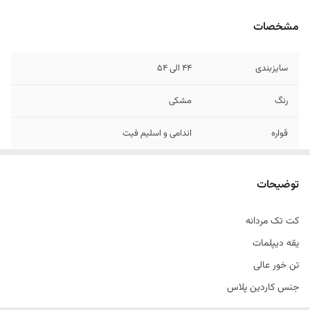
مشخصات
سایزبندی
۴۴ الی ۵۴
رنگ
مشکی
قواره
اندامی و اسلیم فیت
دراپ
دراپ 6
توضیحات
قد
روی باسن
کت تک مردانه
طرح
ساده
یقه دیپلمات
جنس
کاردین پلاس
تن خور عالی
جنس کاردین پلاس