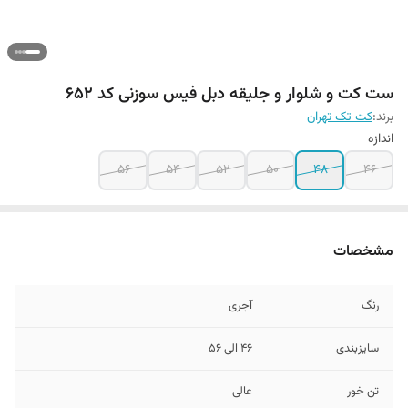
ست کت و شلوار و جلیقه دبل فیس سوزنی کد ۶۵۲
برند:
کت تک تهران
اندازه
۵۶
54
52
50
48
46
مشخصات
رنگ
آجری
سایزبندی
۴۶ الی ۵۶
تن خور
عالی