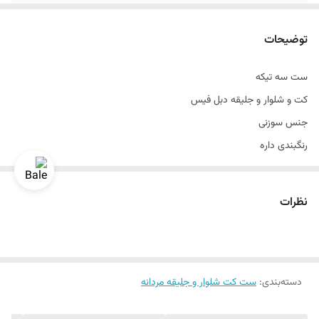
جنس
سوزنی
توضیحات
طرح
ساده
ست سه تیکه
جزئیات
جلیقه دو رو
کت و شلوار و جلیقه دبل فیس
دراپ
۶
جنس سوزنی
رنگبندی داره
قواره
اسلیم فیت و اندامی
آجری
سایزبندی ۴۶ الی ۵۶
نظرات
تن خور عالی
قواره اسلیم فیت و اندامی
دراپ ۶
دسته‌بندی
:
سایزبندی استاندارد
ست کت شلوار و جلیقه مردانه
یک الی دو درجه تفاوت رنگ درنظر گرفته شود