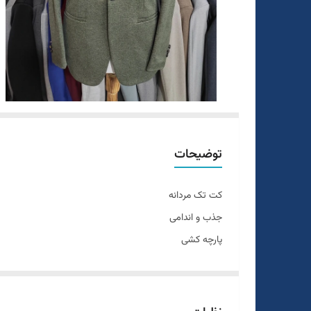
توضیحات
کت تک مردانه
جذب و اندامی
پارچه کشی
مناسب مهمانی ٫ رسمی ٫ اسپرت
تن خور عالی
سایز ۴۴ الی 52