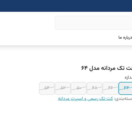
رباره ما
ت تک مردانه مدل 64
دازه
54
52
50
48
46
44
ته‌بندی
:
کت تک رسمی و اسپرت مردانه